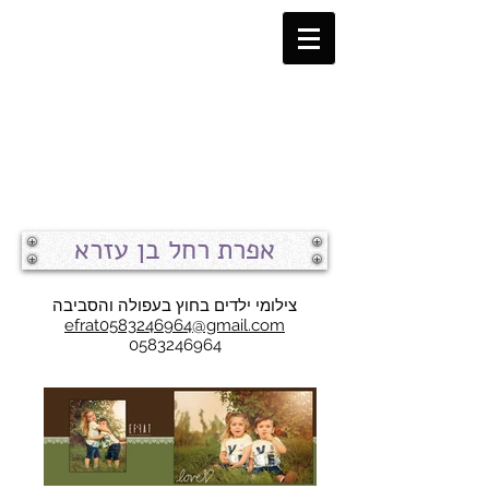
אפרת רחל בן עזרא
צילומי ילדים בחוץ בעפולה והסביבה
efrat0583246964@gmail.com
0583246964