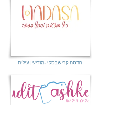
הדסה קרישבסקי -מודיעין עילית